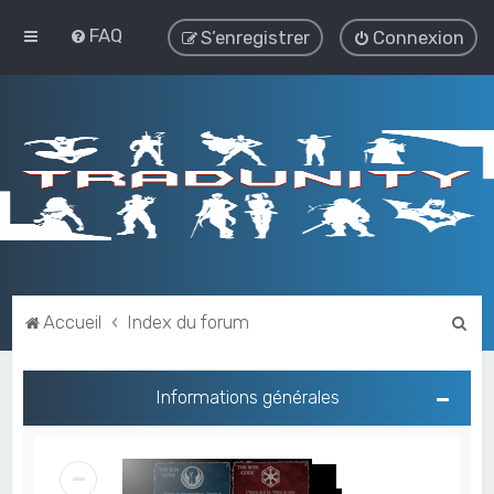
FAQ
S’enregistrer
Connexion
R
Accueil
Index du forum
e
c
Informations générales
h
e
r