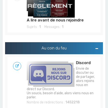
c
h
e
A lire avant de nous rejoindre
r
Sujets :
1
Messages :
1
Au coin du feu
Discord
Envie de
discuter ou
de partager,
alors rejoins
nous en
direct sur Discord.
Un soucis, besoin d'aide, alors viens nous en
parler.
Nombre de redirections :
1452218