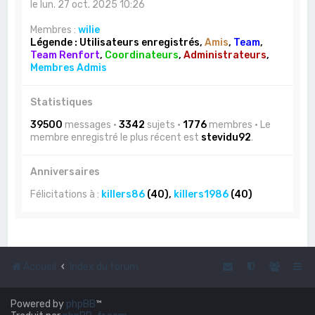
le lun. 27 oct. 2025 10:26
Membres :
wilie
Légende :
Utilisateurs enregistrés
,
Amis
,
Team
,
Team Renfort
,
Coordinateurs
,
Administrateurs
,
Membres Admis
Statistiques
39500
messages •
3342
sujets •
1776
membres • Le
membre enregistré le plus récent est
stevidu92
.
Anniversaires
Félicitations à :
killers86
(40),
killers1986
(40)
Accueil
Index du forum
Powered by
phpBB
™