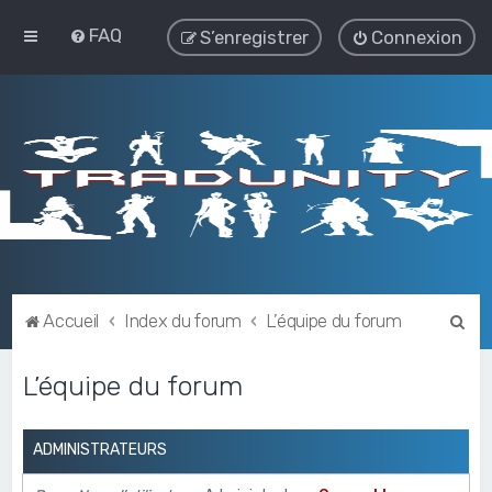
FAQ
S’enregistrer
Connexion
R
Accueil
Index du forum
L’équipe du forum
e
L’équipe du forum
c
h
e
ADMINISTRATEURS
r