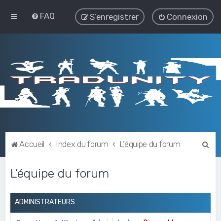
FAQ
S’enregistrer
Connexion
R
Accueil
Index du forum
L’équipe du forum
e
L’équipe du forum
c
h
e
ADMINISTRATEURS
r