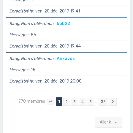
Enregistré le
ven. 20 déc. 2019 19:41
Rang, Nom d’utilisateur
bob22
Messages
86
Enregistré le
ven. 20 déc. 2019 19:44
Rang, Nom d’utilisateur
Ankavos
Messages
15
Enregistré le
ven. 20 déc. 2019 20:08
1778 membres
1
…
2
3
4
5
36
Page
1
sur
36
Suivant
Aller à