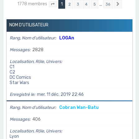
c
1778 membres
1
…
2
3
4
5
36
Page
1
sur
36
Suivant
h
e
NOM D’UTILISATEUR
r
Rang, Nom d’utilisateur
L0GAn
Messages
2828
Localisation, Rôle, Univers
C1
C2
DC Comics
Star Wars
Enregistré le
mer. 11 déc. 2019 22:46
Rang, Nom d’utilisateur
Cobran Wan-Batu
Messages
406
Localisation, Rôle, Univers
Lyon