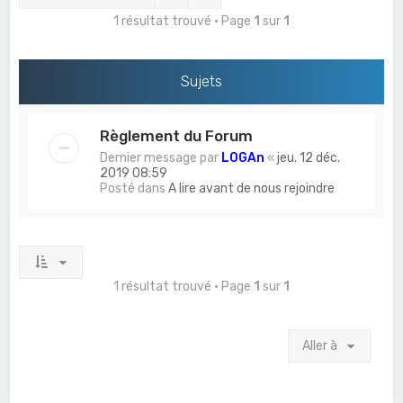
c
1 résultat trouvé • Page
1
sur
1
h
e
Sujets
r
Règlement du Forum
Dernier message par
L0GAn
«
jeu. 12 déc.
2019 08:59
Posté dans
A lire avant de nous rejoindre
1 résultat trouvé • Page
1
sur
1
Aller à