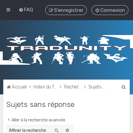
FAQ
S’enregistrer
Connexion
R
Accueil
Index du forum
Rechercher
Sujets sans réponse
e
Sujets sans réponse
c
h
e
Aller à la recherche avancée
r
Rechercher
Recherche avancée