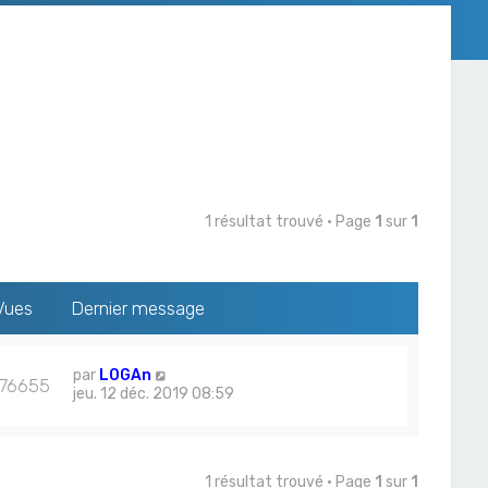
1 résultat trouvé • Page
1
sur
1
Vues
Dernier message
par
L0GAn
676655
jeu. 12 déc. 2019 08:59
1 résultat trouvé • Page
1
sur
1