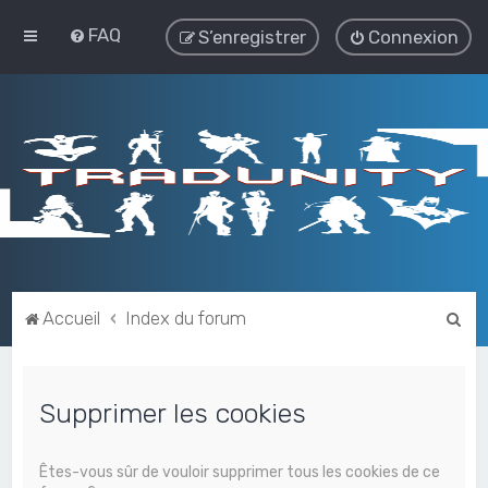
FAQ
S’enregistrer
Connexion
R
Accueil
Index du forum
e
c
Supprimer les cookies
h
e
r
Êtes-vous sûr de vouloir supprimer tous les cookies de ce