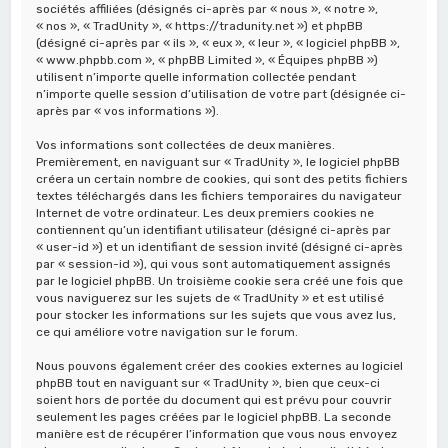
c
sociétés affiliées (désignés ci-après par « nous », « notre »,
« nos », « TradUnity », « https://tradunity.net ») et phpBB
h
(désigné ci-après par « ils », « eux », « leur », « logiciel phpBB »,
« www.phpbb.com », « phpBB Limited », « Équipes phpBB »)
e
utilisent n’importe quelle information collectée pendant
r
n’importe quelle session d’utilisation de votre part (désignée ci-
après par « vos informations »).
Vos informations sont collectées de deux manières.
Premièrement, en naviguant sur « TradUnity », le logiciel phpBB
créera un certain nombre de cookies, qui sont des petits fichiers
textes téléchargés dans les fichiers temporaires du navigateur
Internet de votre ordinateur. Les deux premiers cookies ne
contiennent qu’un identifiant utilisateur (désigné ci-après par
« user-id ») et un identifiant de session invité (désigné ci-après
par « session-id »), qui vous sont automatiquement assignés
par le logiciel phpBB. Un troisième cookie sera créé une fois que
vous naviguerez sur les sujets de « TradUnity » et est utilisé
pour stocker les informations sur les sujets que vous avez lus,
ce qui améliore votre navigation sur le forum.
Nous pouvons également créer des cookies externes au logiciel
phpBB tout en naviguant sur « TradUnity », bien que ceux-ci
soient hors de portée du document qui est prévu pour couvrir
seulement les pages créées par le logiciel phpBB. La seconde
manière est de récupérer l’information que vous nous envoyez