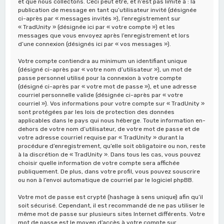
et que nous collectons. Ceci peut être, et n’est pas limité à : la
publication de message en tant qu’utilisateur invité (désignée
ci-après par « messages invités »), l’enregistrement sur
« TradUnity » (désignée ici par « votre compte ») et les
messages que vous envoyez après l’enregistrement et lors
d’une connexion (désignés ici par « vos messages »).
Votre compte contiendra au minimum un identifiant unique
(désigné ci-après par « votre nom d’utilisateur »), un mot de
passe personnel utilisé pour la connexion à votre compte
(désigné ci-après par « votre mot de passe »), et une adresse
courriel personnelle valide (désignée ci-après par « votre
courriel »). Vos informations pour votre compte sur « TradUnity »
sont protégées par les lois de protection des données
applicables dans le pays qui nous héberge. Toute information en-
dehors de votre nom d’utilisateur, de votre mot de passe et de
votre adresse courriel requise par « TradUnity » durant la
procédure d’enregistrement, qu’elle soit obligatoire ou non, reste
à la discrétion de « TradUnity ». Dans tous les cas, vous pouvez
choisir quelle information de votre compte sera affichée
publiquement. De plus, dans votre profil, vous pouvez souscrire
ou non à l’envoi automatique de courriel par le logiciel phpBB.
Votre mot de passe est crypté (hashage à sens unique) afin qu’il
soit sécurisé. Cependant, il est recommandé de ne pas utiliser le
même mot de passe sur plusieurs sites Internet différents. Votre
mot de passe est le moyen d’accès à votre compte sur