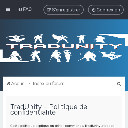
FAQ
S’enregistrer
Connexion
R
Accueil
Index du forum
e
c
TradUnity - Politique de
h
confidentialité
e
r
Cette politique explique en détail comment « TradUnity » et ses