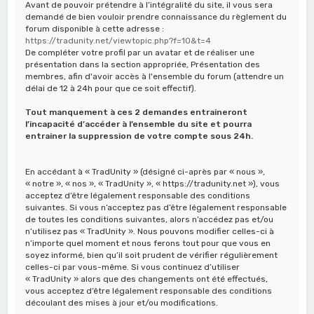
Avant de pouvoir prétendre à l’intégralité du site, il vous sera
c
demandé de bien vouloir prendre connaissance du règlement du
h
forum disponible à cette adresse :
https://tradunity.net/viewtopic.php?f=10&t=4
e
De compléter votre profil par un avatar et de réaliser une
présentation dans la section appropriée, Présentation des
r
membres, afin d'avoir accès à l'ensemble du forum (attendre un
délai de 12 à 24h pour que ce soit effectif).
Tout manquement à ces 2 demandes entraineront
l’incapacité d’accéder à l’ensemble du site et pourra
entrainer la suppression de votre compte sous 24h.
En accédant à « TradUnity » (désigné ci-après par « nous »,
« notre », « nos », « TradUnity », « https://tradunity.net »), vous
acceptez d’être légalement responsable des conditions
suivantes. Si vous n’acceptez pas d’être légalement responsable
de toutes les conditions suivantes, alors n’accédez pas et/ou
n’utilisez pas « TradUnity ». Nous pouvons modifier celles-ci à
n’importe quel moment et nous ferons tout pour que vous en
soyez informé, bien qu’il soit prudent de vérifier régulièrement
celles-ci par vous-même. Si vous continuez d’utiliser
« TradUnity » alors que des changements ont été effectués,
vous acceptez d’être légalement responsable des conditions
découlant des mises à jour et/ou modifications.