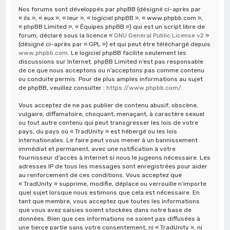
Nos forums sont développés par phpBB (désigné ci-après par
« ils », « eux », « leur », « logiciel phpBB », « www.phpbb.com »,
« phpBB Limited », « Équipes phpBB ») qui est un script libre de
forum, déclaré sous la licence «
GNU General Public License v2
»
(désigné ci-après par « GPL ») et qui peut être téléchargé depuis
www.phpbb.com
. Le logiciel phpBB facilite seulement les
discussions sur Internet. phpBB Limited n’est pas responsable
de ce que nous acceptons ou n’acceptons pas comme contenu
ou conduite permis. Pour de plus amples informations au sujet
de phpBB, veuillez consulter :
https://www.phpbb.com/
.
Vous acceptez de ne pas publier de contenu abusif, obscène,
vulgaire, diffamatoire, choquant, menaçant, à caractère sexuel
ou tout autre contenu qui peut transgresser les lois de votre
pays, du pays où « TradUnity » est hébergé ou les lois
internationales. Le faire peut vous mener à un bannissement
immédiat et permanent, avec une notification à votre
fournisseur d’accès à Internet si nous le jugeons nécessaire. Les
adresses IP de tous les messages sont enregistrées pour aider
au renforcement de ces conditions. Vous acceptez que
« TradUnity » supprime, modifie, déplace ou verrouille n’importe
quel sujet lorsque nous estimons que cela est nécessaire. En
tant que membre, vous acceptez que toutes les informations
que vous avez saisies soient stockées dans notre base de
données. Bien que ces informations ne soient pas diffusées à
une tierce partie sans votre consentement, ni « TradUnity », ni