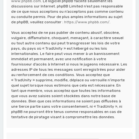
www.phpbb.com
. Le logiciel phpBB facilite seulement les
discussions sur Internet. phpBB Limited n’est pas responsable
de ce que nous acceptons ou n’acceptons pas comme contenu
ou conduite permis. Pour de plus amples informations au sujet
de phpBB, veuillez consulter :
https://www.phpbb.com/
.
Vous acceptez de ne pas publier de contenu abusif, obscène,
vulgaire, diffamatoire, choquant, menaçant, à caractère sexuel
ou tout autre contenu qui peut transgresser les lois de votre
pays, du pays où « TradUnity » est hébergé ou les lois
internationales. Le faire peut vous mener à un bannissement
immédiat et permanent, avec une notification à votre
fournisseur d’accès à Internet si nous le jugeons nécessaire. Les
adresses IP de tous les messages sont enregistrées pour aider
au renforcement de ces conditions. Vous acceptez que
« TradUnity » supprime, modifie, déplace ou verrouille n’importe
quel sujet lorsque nous estimons que cela est nécessaire. En
tant que membre, vous acceptez que toutes les informations
que vous avez saisies soient stockées dans notre base de
données. Bien que ces informations ne soient pas diffusées à
une tierce partie sans votre consentement, ni « TradUnity », ni
phpBB ne pourront être tenus comme responsables en cas de
tentative de piratage visant à compromettre les données.