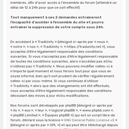
membres, afin d'avoir accès à l'ensemble du forum (attendre un
délai de 12 à 24h pour que ce soit effectif).
Tout manquement à ces 2 demandes entraineront
l’incapacité d’accéder à l’ensemble du site et pourra
entrainer la suppression de votre compte sous 24h.
En accédant à « TradUnity » (désigné ci-après par « nous »,
« notre », « nos », « TradUnity », « https://tradunity.net »), vous
acceptez d’être légalement responsable des conditions
suivantes. Si vous n’acceptez pas d’être légalement responsable
de toutes les conditions suivantes, alors n’accédez pas et/ou
n’utilisez pas « TradUnity ». Nous pouvons modifier celles-ci à
n’importe quel moment et nous ferons tout pour que vous en
soyez informé, bien qu’il soit prudent de vérifier régulièrement
celles-ci par vous-même. Si vous continuez d’utiliser
« TradUnity » alors que des changements ont été effectués,
vous acceptez d’être légalement responsable des conditions
découlant des mises à jour et/ou modifications.
Nos forums sont développés par phpBB (désigné ci-après par
« ils », « eux », « leur », « logiciel phpBB », « www.phpbb.com »,
« phpBB Limited », « Équipes phpBB ») qui est un script libre de
forum, déclaré sous la licence «
GNU General Public License v2
»
(désigné ci-après par « GPL ») et qui peut être téléchargé depuis