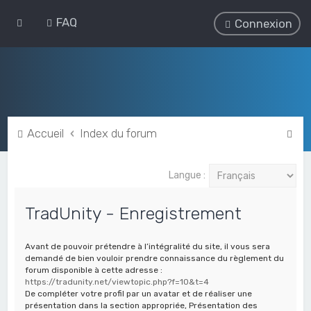
FAQ
Connexion
R
Accueil
Index du forum
e
c
Langue :
h
TradUnity - Enregistrement
e
r
Avant de pouvoir prétendre à l’intégralité du site, il vous sera
c
demandé de bien vouloir prendre connaissance du règlement du
h
forum disponible à cette adresse :
https://tradunity.net/viewtopic.php?f=10&t=4
e
De compléter votre profil par un avatar et de réaliser une
présentation dans la section appropriée, Présentation des
r