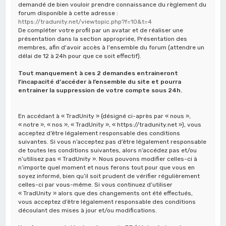
c
demandé de bien vouloir prendre connaissance du règlement du
forum disponible à cette adresse :
h
https://tradunity.net/viewtopic.php?f=10&t=4
De compléter votre profil par un avatar et de réaliser une
e
présentation dans la section appropriée, Présentation des
r
membres, afin d'avoir accès à l'ensemble du forum (attendre un
délai de 12 à 24h pour que ce soit effectif).
Tout manquement à ces 2 demandes entraineront
l’incapacité d’accéder à l’ensemble du site et pourra
entrainer la suppression de votre compte sous 24h.
En accédant à « TradUnity » (désigné ci-après par « nous »,
« notre », « nos », « TradUnity », « https://tradunity.net »), vous
acceptez d’être légalement responsable des conditions
suivantes. Si vous n’acceptez pas d’être légalement responsable
de toutes les conditions suivantes, alors n’accédez pas et/ou
n’utilisez pas « TradUnity ». Nous pouvons modifier celles-ci à
n’importe quel moment et nous ferons tout pour que vous en
soyez informé, bien qu’il soit prudent de vérifier régulièrement
celles-ci par vous-même. Si vous continuez d’utiliser
« TradUnity » alors que des changements ont été effectués,
vous acceptez d’être légalement responsable des conditions
découlant des mises à jour et/ou modifications.