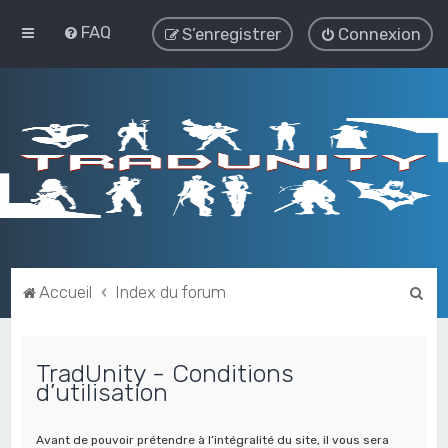
FAQ
S’enregistrer
Connexion
R
Accueil
Index du forum
e
c
TradUnity - Conditions
h
d’utilisation
e
r
Avant de pouvoir prétendre à l’intégralité du site, il vous sera