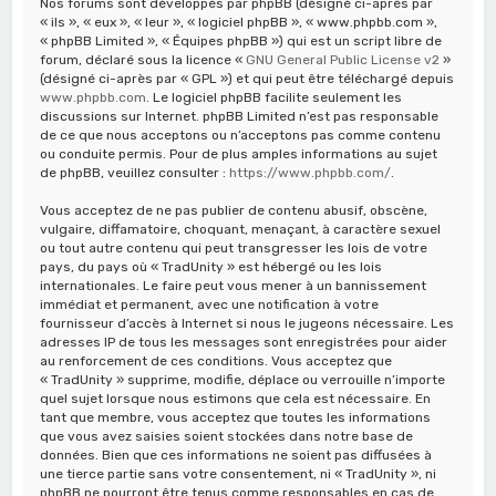
Nos forums sont développés par phpBB (désigné ci-après par
« ils », « eux », « leur », « logiciel phpBB », « www.phpbb.com »,
« phpBB Limited », « Équipes phpBB ») qui est un script libre de
forum, déclaré sous la licence «
GNU General Public License v2
»
(désigné ci-après par « GPL ») et qui peut être téléchargé depuis
www.phpbb.com
. Le logiciel phpBB facilite seulement les
discussions sur Internet. phpBB Limited n’est pas responsable
de ce que nous acceptons ou n’acceptons pas comme contenu
ou conduite permis. Pour de plus amples informations au sujet
de phpBB, veuillez consulter :
https://www.phpbb.com/
.
Vous acceptez de ne pas publier de contenu abusif, obscène,
vulgaire, diffamatoire, choquant, menaçant, à caractère sexuel
ou tout autre contenu qui peut transgresser les lois de votre
pays, du pays où « TradUnity » est hébergé ou les lois
internationales. Le faire peut vous mener à un bannissement
immédiat et permanent, avec une notification à votre
fournisseur d’accès à Internet si nous le jugeons nécessaire. Les
adresses IP de tous les messages sont enregistrées pour aider
au renforcement de ces conditions. Vous acceptez que
« TradUnity » supprime, modifie, déplace ou verrouille n’importe
quel sujet lorsque nous estimons que cela est nécessaire. En
tant que membre, vous acceptez que toutes les informations
que vous avez saisies soient stockées dans notre base de
données. Bien que ces informations ne soient pas diffusées à
une tierce partie sans votre consentement, ni « TradUnity », ni
phpBB ne pourront être tenus comme responsables en cas de