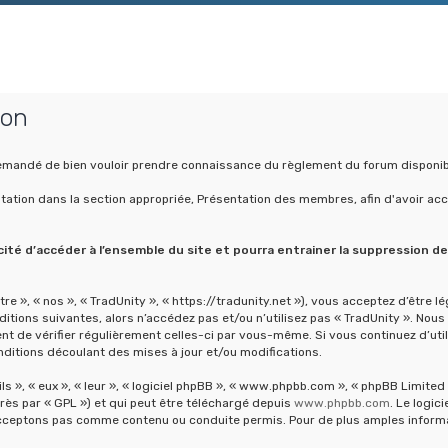
ion
a demandé de bien vouloir prendre connaissance du règlement du forum disponib
ntation dans la section appropriée, Présentation des membres, afin d'avoir ac
é d’accéder à l’ensemble du site et pourra entrainer la suppression d
tre », « nos », « TradUnity », « https://tradunity.net »), vous acceptez d’être
itions suivantes, alors n’accédez pas et/ou n’utilisez pas « TradUnity ». Nou
dent de vérifier régulièrement celles-ci par vous-même. Si vous continuez d’ut
ditions découlant des mises à jour et/ou modifications.
 », « eux », « leur », « logiciel phpBB », « www.phpbb.com », « phpBB Limited »
rès par « GPL ») et qui peut être téléchargé depuis
www.phpbb.com
. Le logic
ceptons pas comme contenu ou conduite permis. Pour de plus amples informati