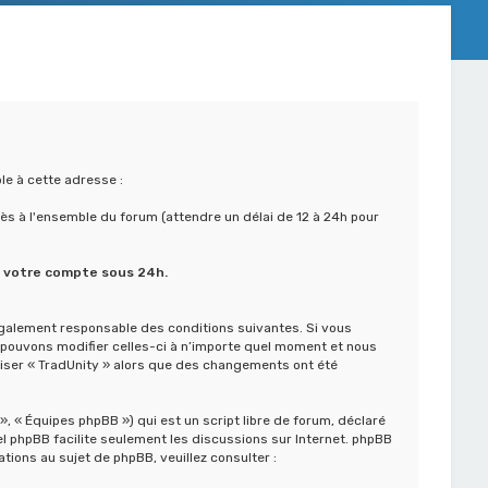
le à cette adresse :
cès à l'ensemble du forum (attendre un délai de 12 à 24h pour
e votre compte sous 24h.
 légalement responsable des conditions suivantes. Si vous
s pouvons modifier celles-ci à n’importe quel moment et nous
iliser « TradUnity » alors que des changements ont été
, « Équipes phpBB ») qui est un script libre de forum, déclaré
iel phpBB facilite seulement les discussions sur Internet. phpBB
ons au sujet de phpBB, veuillez consulter :