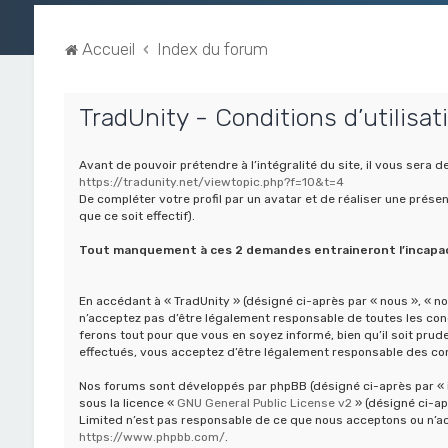
Accueil
Index du forum
TradUnity - Conditions d’utilisat
Avant de pouvoir prétendre à l’intégralité du site, il vous ser
https://tradunity.net/viewtopic.php?f=10&t=4
De compléter votre profil par un avatar et de réaliser une prése
que ce soit effectif).
Tout manquement à ces 2 demandes entraineront l’incapacit
En accédant à « TradUnity » (désigné ci-après par « nous », « no
n’acceptez pas d’être légalement responsable de toutes les cond
ferons tout pour que vous en soyez informé, bien qu’il soit pru
effectués, vous acceptez d’être légalement responsable des con
Nos forums sont développés par phpBB (désigné ci-après par « ils
sous la licence «
GNU General Public License v2
» (désigné ci-ap
Limited n’est pas responsable de ce que nous acceptons ou n’ac
https://www.phpbb.com/
.