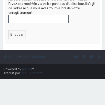
c
l’avez pas modifiée via votre panneau d’utilisateur, il s’agit
de l’adresse que vous avez fournie lors de votre
h
enregistrement.
e
r
Accueil
Index du forum
Powered by
phpBB
™
Traduit par
phpBB-fr.com